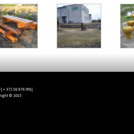
| + 372 56 876 991|
yright © 2015