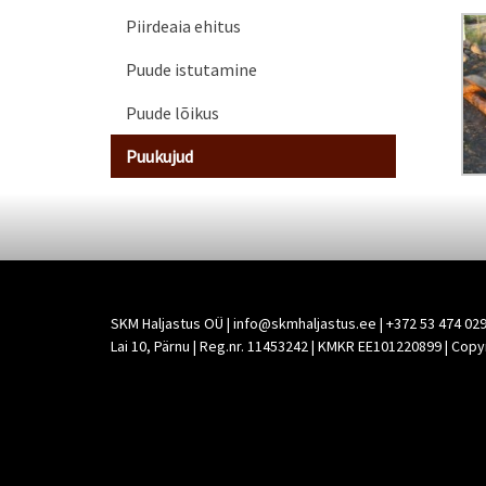
Piirdeaia ehitus
Puude istutamine
Puude lõikus
Puukujud
SKM Haljastus OÜ | info@skmhaljastus.ee | +372 53 474 029 
Lai 10, Pärnu | Reg.nr. 11453242 | KMKR EE101220899 | Cop