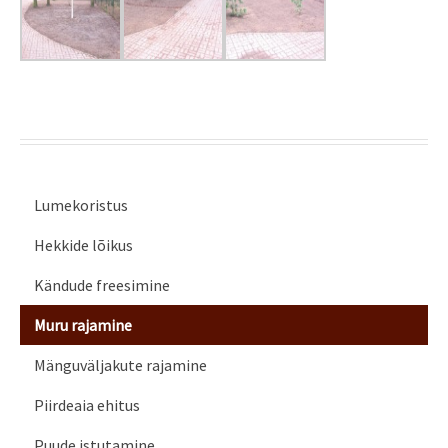
Lumekoristus
Hekkide lõikus
Kändude freesimine
Muru rajamine
Mänguväljakute rajamine
Piirdeaia ehitus
Puude istutamine